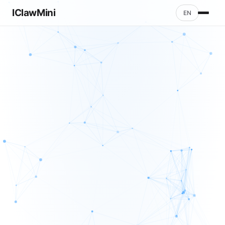
IClawMini
EN